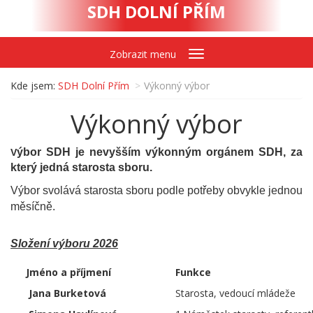
SDH DOLNÍ PŘÍM
Zobrazit menu
Kde jsem:
SDH Dolní Přím
Výkonný výbor
Výkonný výbor
ýbor SDH je nevyšším výkonným orgánem SDH, za
V
který jedná starosta sboru.
Výbor svolává starosta sboru podle potřeby obvykle jednou
měsíčně.
Složení výboru 2026
Jméno a příjmení
Funkce
Jana Burketová
Starosta, vedoucí mládeže