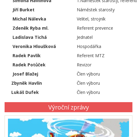
Simona Havlínová
1.Náměstek starosty, referent
Jiří Burket
Náměstek starosty
Michal Nálevka
Velitel, strojník
Zdeněk Ryba ml.
Referent prevence
Ladislava Tichá
Jednatel
Veronika Hloušková
Hospodářka
Radek Pavlík
Referent MTZ
Radek Potůček
Revizor
Josef Blažej
Člen výboru
Zbyněk Havlín
Člen výboru
Lukáš Dufek
Člen výboru
Výroční zprávy