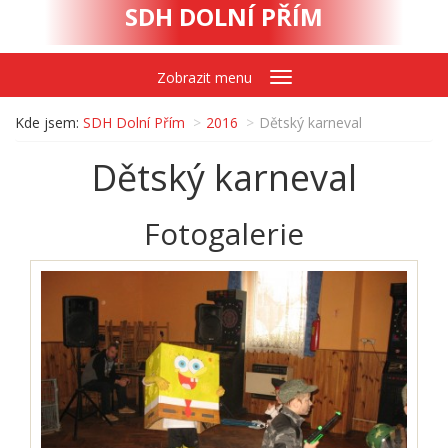
SDH DOLNÍ PŘÍM
Zobrazit menu
Kde jsem:
SDH Dolní Přím
2016
Dětský karneval
Dětský karneval
Fotogalerie